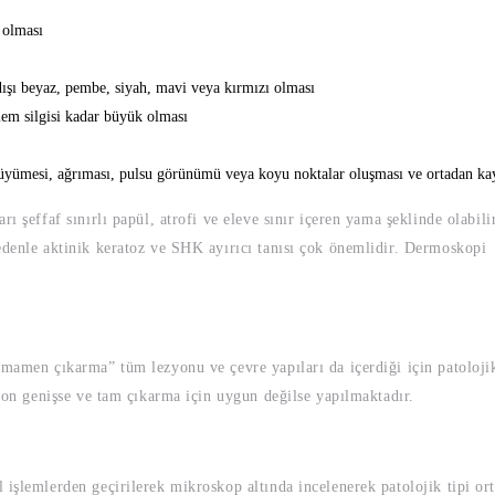
ı olması
dışı beyaz, pembe, siyah, mavi veya kırmızı olması
em silgisi kadar büyük olması
 büyümesi, ağrıması, pulsu görünümü veya koyu noktalar oluşması ve ortadan k
yarı şeffaf sınırlı papül, atrofi ve eleve sınır içeren yama şeklinde
edenle aktinik keratoz ve SHK ayırıcı tanısı çok önemlidir. Dermoskopi 
amamen çıkarma” tüm lezyonu ve çevre yapıları da içerdiği için patolojik
zyon genişse ve tam çıkarma için uygun değilse yapılmaktadır.
 işlemlerden geçirilerek mikroskop altında incelenerek patolojik tipi or