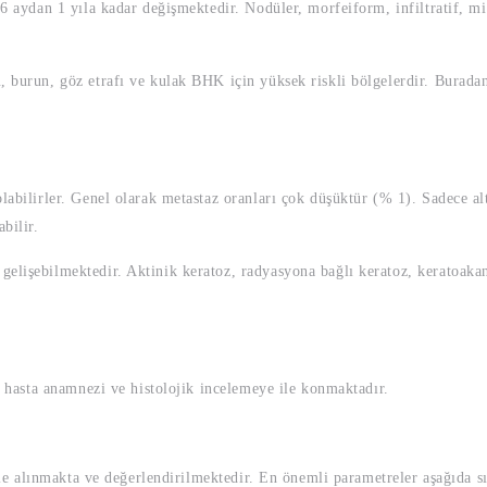
 6 aydan 1 yıla kadar değişmektedir. Nodüler, morfeiform, infiltratif, 
, burun, göz etrafı ve kulak BHK için yüksek riskli bölgelerdir. Burad
olabilirler. Genel olarak metastaz oranları çok düşüktür (% 1). Sadece 
bilir.
elişebilmektedir. Aktinik keratoz, radyasyona bağlı keratoz, keratoaka
lı hasta anamnezi ve histolojik incelemeye ile konmaktadır.
 ele alınmakta ve değerlendirilmektedir. En önemli parametreler aşağıda sı