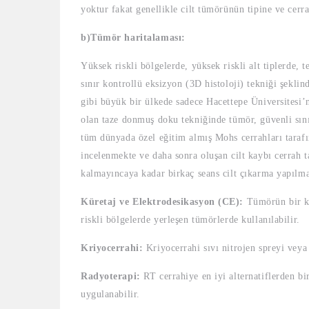
yoktur fakat genellikle cilt tümörünün tipine ve cer
b)Tümör haritalaması:
Yüksek riskli bölgelerde, yüksek riskli alt tiplerde,
sınır kontrollü eksizyon (3D histoloji) tekniği şekl
gibi büyük bir ülkede sadece Hacettepe Üniversitesi’
olan taze donmuş doku tekniğinde tümör, güvenli sınır
tüm dünyada özel eğitim almış Mohs cerrahları taraf
incelenmekte ve daha sonra oluşan cilt kaybı cerrah 
kalmayıncaya kadar birkaç seans cilt çıkarma yapılma
Küretaj ve Elektrodesikasyon (CE):
Tümörün bir kür
riskli bölgelerde yerleşen tümörlerde kullanılabilir.
Kriyocerrahi:
Kriyocerrahi sıvı nitrojen spreyi veya
Radyoterapi:
RT cerrahiye en iyi alternatiflerden b
uygulanabilir.