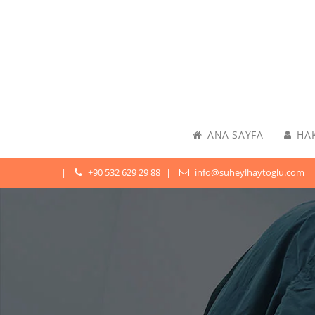
ANA SAYFA
HA
+90 532 629 29 88
info@suheylhaytoglu.com