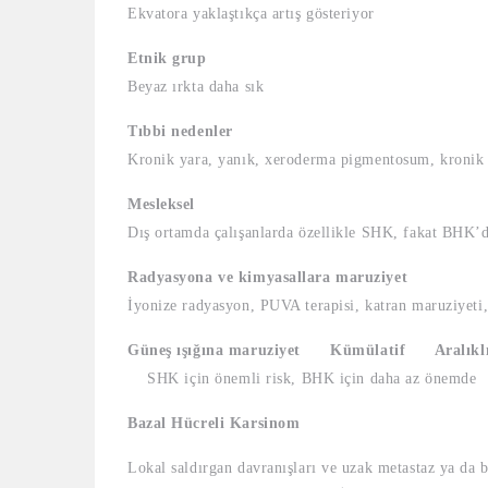
Ekvatora yaklaştıkça artış gösteriyor
Etnik grup
Beyaz ırkta daha sık
Tıbbi nedenler
Kronik yara, yanık, xeroderma pigmentosum, kronik 
Mesleksel
Dış ortamda çalışanlarda özellikle SHK, fakat BHK’d
Radyasyona ve kimyasallara maruziyet
İyonize radyasyon, PUVA terapisi, katran maruziyeti
Güneş ışığına maruziyet
Kümülatif
Aralıkl
SHK için önemli risk, BHK için daha az önemde Ara
Bazal Hücreli Karsinom
Lokal saldırgan davranışları ve uzak metastaz ya da 