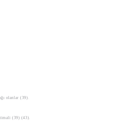
ğı olanlar (39).
timali (39) (43).