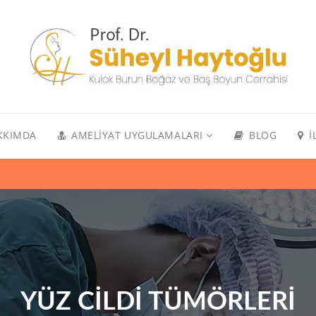
KKIMDA
AMELIYAT UYGULAMALARI
BLOG
İ
YÜZ CILDI TÜMÖRLERI