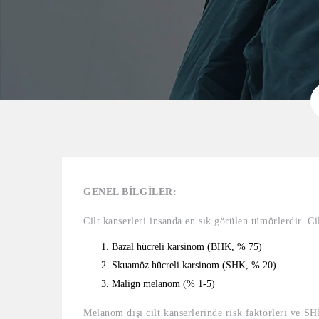
GENEL BİLGİLER:
Cilt kanserleri insanda en sık görülen tümörlerdir. Cil
Bazal hücreli karsinom (BHK, % 75)
Skuamöz hücreli karsinom (SHK, % 20)
Malign melanom (% 1-5)
Melanom dışı cilt kanserlerinde risk faktörleri ve SHK