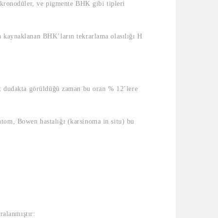
mikronodüler, ve pigmente BHK gibi tipleri
an kaynaklanan BHK’ların tekrarlama olasılığı H
alt dudakta görüldüğü zaman bu oran % 12’lere
ntom, Bowen hastalığı (karsinoma in situ) bu
ralanmıştır: