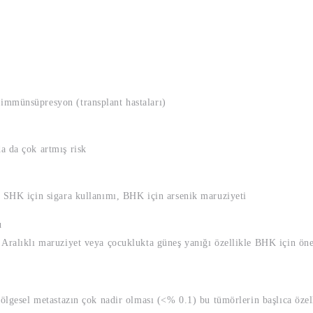
immünsüpresyon (transplant hastaları)
a da çok artmış risk
, SHK için sigara kullanımı, BHK için arsenik maruziyeti
ı
lıklı maruziyet veya çocuklukta güneş yanığı özellikle BHK için ön
bölgesel metastazın çok nadir olması (<% 0.1) bu tümörlerin başlıca öze