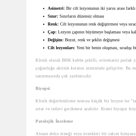
Asimetri:
Bir cilt lezyonunun iki yarısı arası farkl
Sınır:
Sınırların düzensiz olması
Renk:
Cilt lezyonunun renk değiştirmesi veya sıra
Çap:
Lezyon çapının büyümeye başlaması veya kal
Değişim:
Boyut, renk ve şeklin değişmesi
Cilt lezyonları:
Yeni bir benin oluşması, sıradışı
Klinik olarak BHK kubbe şekilli, eritematöz parlak 
çoğunluğu aktinik keratoz zemininde gelişirler. Bu n
tanınmasında çok yardımcıdır.
Biyopsi
Klinik değerlendirme sonrası küçük bir lezyon ise “t
artar ve tedavi gecikmesi azaltılır. Kısmi biyopsi le
Patolojik İnceleme
Alınan doku örneği veya örnekleri bir takım kimyasal