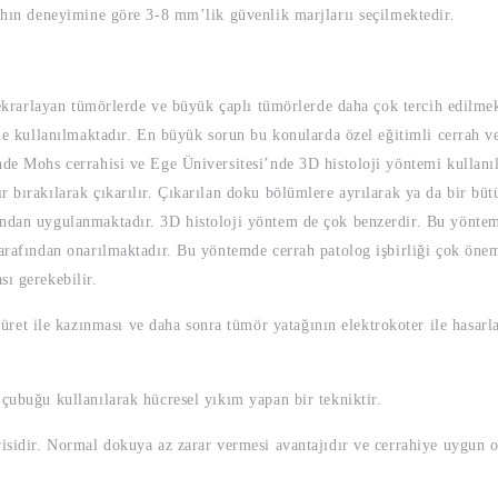
rahın deneyimine göre 3-8 mm’lik güvenlik marjlarıı seçilmektedir.
 tekrarlayan tümörlerde ve büyük çaplı tümörlerde daha çok tercih edilme
inde kullanılmaktadır. En büyük sorun bu konularda özel eğitimli cerrah 
nde Mohs cerrahisi ve Ege Üniversitesi’nde 3D histoloji yöntemi kullanı
 bırakılarak çıkarılır. Çıkarılan doku bölümlere ayrılarak ya da bir büt
ından uygulanmaktadır. 3D histoloji yöntem de çok benzerdir. Bu yöntemd
tarafından onarılmaktadır. Bu yöntemde cerrah patolog işbirliği çok önem
sı gerekebilir.
et ile kazınması ve daha sonra tümör yatağının elektrokoter ile hasarla
 çubuğu kullanılarak hücresel yıkım yapan bir tekniktir.
irisidir. Normal dokuya az zarar vermesi avantajıdır ve cerrahiye uygun 