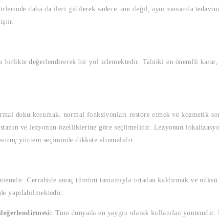
örlerinde daha da ileri gidilerek sadece tanı değil, aynı zamanda tedavin
ştir.
 birlikte değerlendirerek bir yol izlemektedir. Tabiiki en önemlli karar
rmal doku korumak, normal fonksiyonları restore etmek ve kozmetik sonu
astanın ve lezyonun özelliklerine göre seçilmelidir. Lezyonun lokalizasyo
sonuç yöntem seçiminde dikkate alınmalıdır.
temdir. Cerrahide amaç tümörü tamamıyla ortadan kaldırmak ve nüksü ö
lde yapılabilmektedir:
 değerlendirmesi:
Tüm dünyada en yaygın olarak kullanılan yöntemdir. 