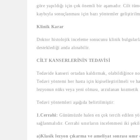
göre yapıldığı için çok önemli bir aşamadır. Cilt tüm
kaybıyla sonuçlanması için bazı yöntemler geliştirilmi
Klinik Karar
Doktor histolojik inceleme sonucunu klinik bulgularla
desteklediği anda alınabilir.
CİLT KANSERLERİNİN TEDAVİSİ
Tedavide kanseri ortadan kaldırmak, olabildiğince no
Tedavi yöntemi her hasta için kişiselleştirilmeli ve h
lezyonun nüks veya yeni olması, arzulanan kozmetik 
Tedavi yöntemleri aşağıda belirtilmiştir:
1.Cerrahi:
Günümüzde halen en çok tercih edilen yön
sağlanmalıdır. Cerrahi sınırların incelenmesi iki şeki
a)Klasik lezyon çıkarma ve ameliyat sonrası sınır