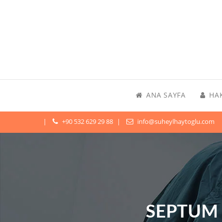
ANA SAYFA
HA
+90 532 629 29 88
info@suheylhaytoglu.com
SEPTUM 