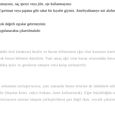
pmayınız, saç spreyi veya jöle, oje kullanmayınız.
şortman veya pajama gibi rahat bir kıyafet giyiniz. Ameliyathaneye sizi alırken
ok değerli eşyalar getirmeyiniz.
ygulanacaksa çıkartılmalıdır.
deki örtü (mukoza) kesilir ve burun bölmesinin eğri olan kısmının üzeri
erek burun bölmesi düzeltilir. Yani amaç eğri olan burun ortasındaki duva
kiş atılır ve gerekirse tampon veya kalıp yerleştirilir.
 solunumu zorlaştırıyorsa, aynı zamanda burun etlerine de müdahele edil
dır (bipolar koter, radyo frekans, lazer kullanılarak). Eğer büyüklüğü
erizasyon sonrası tampon yerleştirilmesi şart değil iken, cerrahi çıkartm