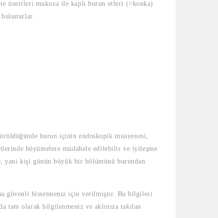
ne üzerileri mukoza ile kaplı burun etleri (=konka)
 bulunurlar.
k görüldüğünde burun içinin endoskopik muayenesi,
 etlerinde büyümelere müdahele edilebilir ve iyileşme
işse, yani kişi günün büyük bir bölümünü burundan
a güvenli hissetmeniz için verilmiştir. Bu bilgileri
da tam olarak bilgilenmeniz ve aklınıza takılan