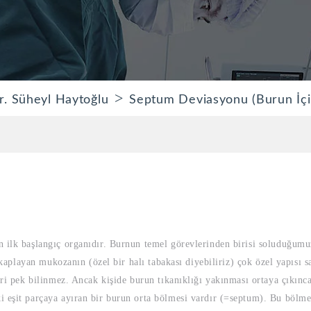
>
r. Süheyl Haytoğlu
Septum Deviasyonu (Burun İçi E
n ilk başlangıç organıdır. Burnun temel görevlerinden birisi soluduğu
i kaplayan mukozanın (özel bir halı tabakası diyebiliriz) çok özel yapısı 
leri pek bilinmez. Ancak kişide burun tıkanıklığı yakınması ortaya çıkı
i eşit parçaya ayıran bir burun orta bölmesi vardır (=septum). Bu bölm