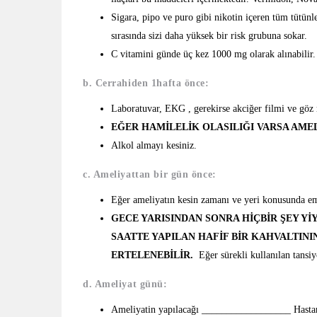
Sigara, pipo ve puro gibi nikotin içeren tüm tütünl
sırasında sizi daha yüksek bir risk grubuna sokar.
C vitamini günde üç kez 1000 mg olarak alınabilir.
b. Cerrahiden 1hafta önce:
Laboratuvar, EKG , gerekirse akciğer filmi ve göz 
EĞER HAMİLELİK OLASILIĞI VARSA AMEL
Alkol almayı kesiniz.
c. Ameliyattan bir gün önce:
Eğer ameliyatın kesin zamanı ve yeri konusunda em
GECE YARISINDAN SONRA HİÇBİR ŞEY YİY
SAATTE YAPILAN HAFİF BİR KAHVALTIN
ERTELENEBİLİR.
Eğer sürekli kullanılan tansiyo
d. Ameliyat günü:
Ameliyatin yapılacağı __________________ Hastanesi