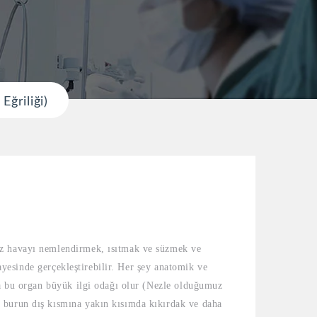
ğriliği)
muz havayı nemlendirmek, ısıtmak ve süzmek ve
sayesinde gerçekleştirebilir. Her şey anatomik ve
nca bu organ büyük ilgi odağı olur (Nezle olduğumuz
e burun dış kısmına yakın kısımda kıkırdak ve daha