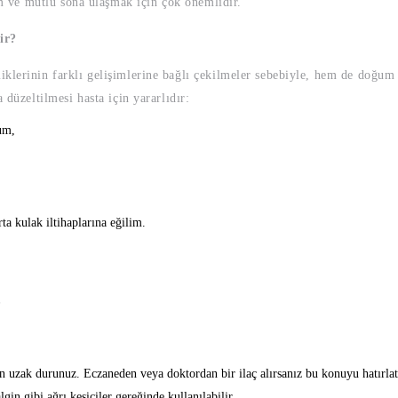
şim ve mutlu sona ulaşmak için çok önemlidir.
ir?
klerinin farklı gelişimlerine bağlı çekilmeler sebebiyle, hem de doğum s
 düzeltilmesi hasta için yararlıdır:
um,
ta kulak iltihaplarına eğilim.
?
an uzak durunuz. Eczaneden veya doktordan bir ilaç alırsanız bu konuyu hatırlat
in gibi ağrı kesiciler gereğinde kullanılabilir.