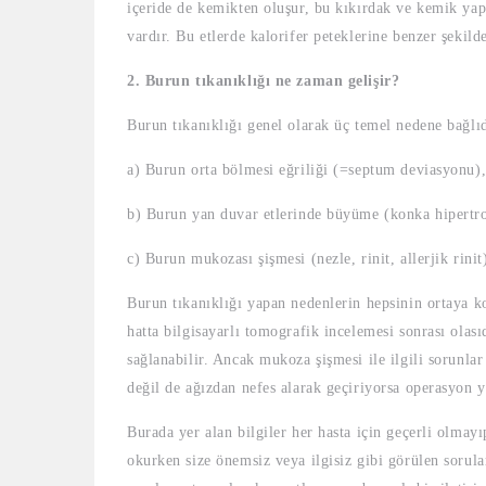
içeride de kemikten oluşur, bu kıkırdak ve kemik yap
vardır. Bu etlerde kalorifer peteklerine benzer şekil
2. Burun tıkanıklığı ne zaman gelişir?
Burun tıkanıklığı genel olarak üç temel nedene bağlıd
a) Burun orta bölmesi eğriliği (=septum deviasyonu)
b) Burun yan duvar etlerinde büyüme (konka hipertrof
c) Burun mukozası şişmesi (nezle, rinit, allerjik rinit
Burun tıkanıklığı yapan nedenlerin hepsinin ortaya k
hatta bilgisayarlı tomografik incelemesi sonrası olas
sağlanabilir. Ancak mukoza şişmesi ile ilgili sorunla
değil de ağızdan nefes alarak geçiriyorsa operasyon 
Burada yer alan bilgiler her hasta için geçerli olmayı
okurken size önemsiz veya ilgisiz gibi görülen sorula