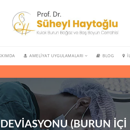
KKIMDA
AMELIYAT UYGULAMALARI
BLOG
İ
DEVIASYONU (BURUN İÇI E