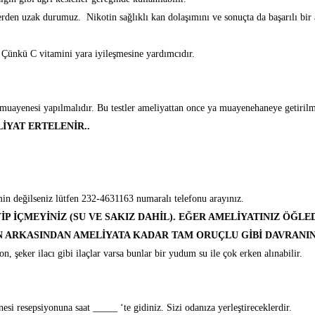
erden uzak durumuz. Nikotin sağlıklı kan dolaşımını ve sonuçta da başarılı bir 
 Çünkü C vitamini yara iyileşmesine yardımcıdır.
muayenesi yapılmalıdır. Bu testler ameliyattan once ya muayenehaneye getirilm
İYAT ERTELENİR..
in değilseniz lütfen 232-4631163 numaralı telefonu arayınız.
İP İÇMEYİNİZ (SU VE SAKIZ DAHİL). EĞER AMELİYATINIZ ÖĞLED
IN ARKASINDAN AMELİYATA KADAR TAM ORUÇLU GİBİ DAVRANI
n, şeker ilacı gibi ilaçlar varsa bunlar bir yudum su ile çok erken alınabilir.
 resepsiyonuna saat _____ ‘te gidiniz. Sizi odanıza yerleştireceklerdir.