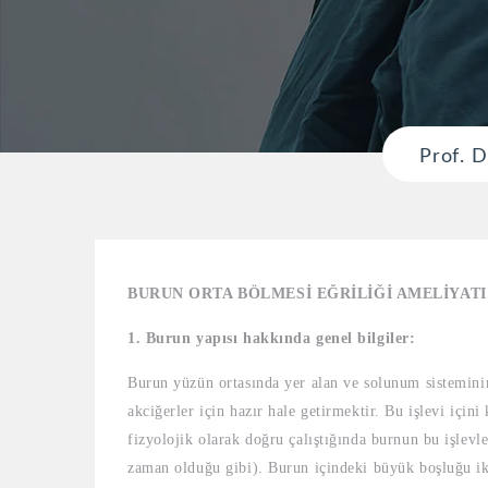
Prof. D
BURUN ORTA BÖLMESİ EĞRİLİĞİ AMELİYATI
1. Burun yapısı hakkında genel bilgiler:
Burun yüzün ortasında yer alan ve solunum sistemini
akciğerler için hazır hale getirmektir. Bu işlevi için
fizyolojik olarak doğru çalıştığında burnun bu işlev
zaman olduğu gibi). Burun içindeki büyük boşluğu ik