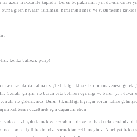
ının üzeri mukoza ile kaplıdır. Burun boşluklarının yan duvarında ise yi
de burna giren havanın ısıtılması, nemlendirilmesi ve süzülmesine katkıda
ır.
,
isi, konka bulloza, polip)
)
onması hastalardan alınan sağlıklı bilgi, klasik burun muayenesi, gere
ıdır. Cerrahi girişim ile burun orta bölmesi eğiriliği ve burun yan duvar
r cerrahi ile giderilemez. Burun tıkanıklığı kişi için sorun haline gelm
yaşam kalitesini düzeltmek için düşünülmelidir.
p, sadece sizi aydınlatmak ve cerrahinin detayları hakkında kendinizi dah
rı not alarak ­ilgili hekiminize sormaktan çekinmeyiniz. Ameliyat hakkın