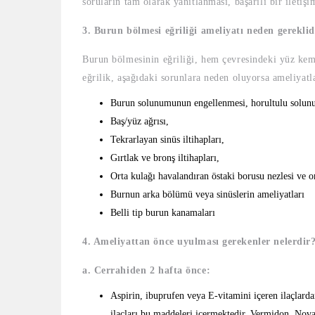
soruların tam olarak yanıtlanması, başarılı bir ileti
3. Burun bölmesi eğriliği ameliyatı neden gereklid
Burun bölmesinin eğriliği, hem çevresindeki yüz kemi
eğrilik, aşağıdaki sorunlara neden oluyorsa ameliyatla
Burun solunumunun engellenmesi, horultulu solun
Baş/yüz ağrısı,
Tekrarlayan sinüs iltihapları,
Gırtlak ve bronş iltihapları,
Orta kulağı havalandıran östaki borusu nezlesi ve or
Burnun arka bölümü veya sinüslerin ameliyatları
Belli tip burun kanamaları
4. Ameliyattan önce uyulması gerekenler nelerdir
a. Cerrahiden 2 hafta önce:
Aspirin, ibuprufen veya E-vitamini içeren ilaçlard
ilaçları bu maddeleri içermektedir. Vermidon, Novalg