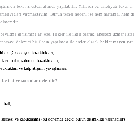
tirmeli lokal anestezi altında yapılabilir. Yıllarca bu ameliyatı lokal an
 ameliyatları yapmaktayım. Bunun temel nedeni ise hem hastanın, hem de
ş olmamdır.
bayıltma girişimine ait özel riskler ile ilgili olarak, anestezi uzmanı siz
anamayı önleyici bir ilacın yapılması ile ender olarak
beklenmeyen yan
rabilen ağır dolaşım bozuklukları,
k, kasılmalar, solunum bozuklukları,
zuklukları ve kalp atışının yavaşlaması.
 belirti ve sorunlar nelerdir?
u hali,
şişmesi ve kabuklanma (bu dönemde geçici burun tıkanıklığı yaşanabilir)