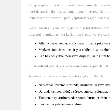
Girişim genel, lokal (bölgesel) veya damardan sakinleş
özel durumlar dışında tamamen genel anestezi ile bu
daha etkin bir cerrahi işlem yapılabileceğine inanmı
Genel anestezi, yani bilinç devre dışı bırakılarak tam 
anestezi
uygulamasında kullanılan ilaçlar ve ayrıca k
Allerjik reaksiyonlar; şişlik, kaşıntı, hatta şoka va
Merkezi sinir sistemine ait yan etkiler; huzursuzlu
Kan basıncı yükselmesi veya düşmesi, kalp ritim bo
8. Ameliyatla birlikte veya sonrasında görülebilen
Ameliyattan kısa süre sonra ortaya çıkan belirtiler:
Narkozdan uyanma sırasında; huzursuzluk veya uyk
Burunda tampon olduğu sürece; ağızdan solunum,
Tamponun çıkartılmasından sonra; burun örtüsünün 
Koku alma yeteneğinin azalması.