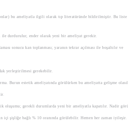
ar) bu ameliyatla ilgili olarak tıp literatüründe bildirilmiştir. Bu liste
le durdurulur, ender olarak yeni bir ameliyat gerekir.
sı sonucu kan toplanması; yaranın tekrar açılması ile boşaltılır ve
ak yerleştirilmesi gerekebilir.
a. Burun estetik ameliyatında görülürken bu ameliyatta gelişme olasılı
ir.
luşumu; gerekli durumlarda yeni bir ameliyatla kapatılır. Nadir görü
içi şişliğe bağlı % 10 oranında görülebilir. Hemen her zaman iyileşir.