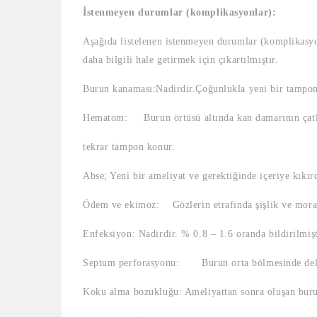
İstenmeyen durumlar (komplikasyonlar):
Aşağıda listelenen istenmeyen durumlar (komplikasyonl
daha bilgili hale getirmek için çıkartılmıştır.
Burun kanaması:Nadirdir.Çoğunlukla yeni bir tampon i
Hematom: Burun örtüsü altında kan damarının çatlama
tekrar tampon konur.
Abse; Yeni bir ameliyat ve gerektiğinde içeriye kıkırd
Ödem ve ekimoz: Gözlerin etrafında şişlik ve morarm
Enfeksiyon: Nadirdir. % 0.8 – 1.6 oranda bildirilmişt
Septum perforasyonu: Burun orta bölmesinde delik o
Koku alma bozukluğu: Ameliyattan sonra oluşan burun 