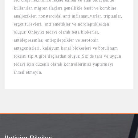
Nöroloji hekimince reçete edilen ve atak tedavisinde
kullanılan migren ilaçları genellikle basit ve kombine
analjezikler, nonsteroidal anti inflamatuvarlar, triptanlar,
ergot türevleri, anti emetikler ve nöroleptiklerden
oluşur. Önleyici tedavi olarak beta blokerler,
antidepresanlar, entiepileptikler ve serotonin
antagonistleri, kalsiyum kanal blokerleri ve botulinum
toksini tip A gibi ilaçlardan oluşur. Siz de tanı ve uygun
tedavi için düzenli olarak kontrollerinizi yaptırmayı
ihmal etmeyin.