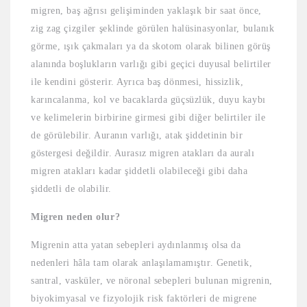
migren, baş ağrısı gelişiminden yaklaşık bir saat önce,
zig zag çizgiler şeklinde görülen halüsinasyonlar, bulanık
görme, ışık çakmaları ya da skotom olarak bilinen görüş
alanında boşlukların varlığı gibi geçici duyusal belirtiler
ile kendini gösterir. Ayrıca baş dönmesi, hissizlik,
karıncalanma, kol ve bacaklarda güçsüzlük, duyu kaybı
ve kelimelerin birbirine girmesi gibi diğer belirtiler ile
de görülebilir. Auranın varlığı, atak şiddetinin bir
göstergesi değildir. Aurasız migren atakları da auralı
migren atakları kadar şiddetli olabileceği gibi daha
şiddetli de olabilir.
Migren neden olur?
Migrenin atta yatan sebepleri aydınlanmış olsa da
nedenleri hâla tam olarak anlaşılamamıştır. Genetik,
santral, vasküler, ve nöronal sebepleri bulunan migrenin,
biyokimyasal ve fizyolojik risk faktörleri de migrene