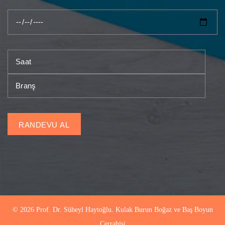
© 2026 Prof. Dr. Süheyl Haytoğlu. Kulak Burun Boğaz ve Baş Boyun
Cerrahisi