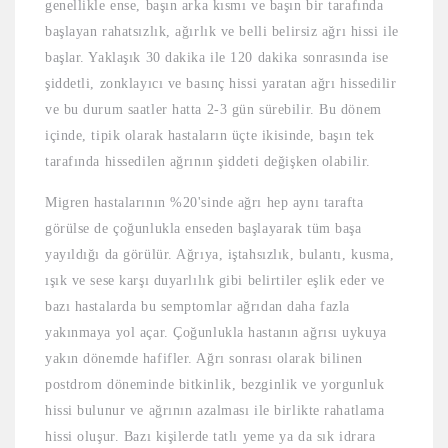
genellikle ense, başın arka kısmı ve başın bir tarafında
başlayan rahatsızlık, ağırlık ve belli belirsiz ağrı hissi ile
başlar. Yaklaşık 30 dakika ile 120 dakika sonrasında ise
şiddetli, zonklayıcı ve basınç hissi yaratan ağrı hissedilir
ve bu durum saatler hatta 2-3 gün sürebilir. Bu dönem
içinde, tipik olarak hastaların üçte ikisinde, başın tek
tarafında hissedilen ağrının şiddeti değişken olabilir.
Migren hastalarının %20'sinde ağrı hep aynı tarafta
görülse de çoğunlukla enseden başlayarak tüm başa
yayıldığı da görülür. Ağrıya, iştahsızlık, bulantı, kusma,
ışık ve sese karşı duyarlılık gibi belirtiler eşlik eder ve
bazı hastalarda bu semptomlar ağrıdan daha fazla
yakınmaya yol açar. Çoğunlukla hastanın ağrısı uykuya
yakın dönemde hafifler. Ağrı sonrası olarak bilinen
postdrom döneminde bitkinlik, bezginlik ve yorgunluk
hissi bulunur ve ağrının azalması ile birlikte rahatlama
hissi oluşur. Bazı kişilerde tatlı yeme ya da sık idrara