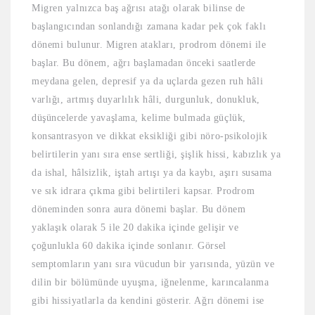
Migren yalnızca baş ağrısı atağı olarak bilinse de
başlangıcından sonlandığı zamana kadar pek çok faklı
dönemi bulunur. Migren atakları, prodrom dönemi ile
başlar. Bu dönem, ağrı başlamadan önceki saatlerde
meydana gelen, depresif ya da uçlarda gezen ruh hâli
varlığı, artmış duyarlılık hâli, durgunluk, donukluk,
düşüncelerde yavaşlama, kelime bulmada güçlük,
konsantrasyon ve dikkat eksikliği gibi nöro-psikolojik
belirtilerin yanı sıra ense sertliği, şişlik hissi, kabızlık ya
da ishal, hâlsizlik, iştah artışı ya da kaybı, aşırı susama
ve sık idrara çıkma gibi belirtileri kapsar. Prodrom
döneminden sonra aura dönemi başlar. Bu dönem
yaklaşık olarak 5 ile 20 dakika içinde gelişir ve
çoğunlukla 60 dakika içinde sonlanır. Görsel
semptomların yanı sıra vücudun bir yarısında, yüzün ve
dilin bir bölümünde uyuşma, iğnelenme, karıncalanma
gibi hissiyatlarla da kendini gösterir. Ağrı dönemi ise